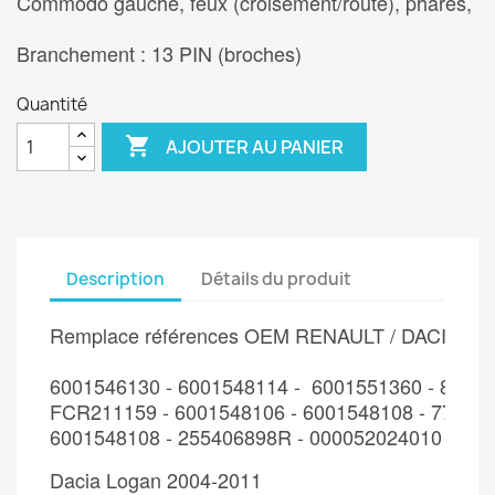
Commodo gauche, feux (croisement/route), phares, klaxo
Branchement : 13 PIN (broches)
Quantité

AJOUTER AU PANIER
Description
Détails du produit
Remplace références OEM RENAULT / DACIA / L
6001546130 - 6001548114 -  6001551360 - 82002
FCR211159 - 6001548106 - 6001548108 - 7701048
6001548108 - 255406898R - 000052024010 - 251
Dacia Logan 2004-2011
