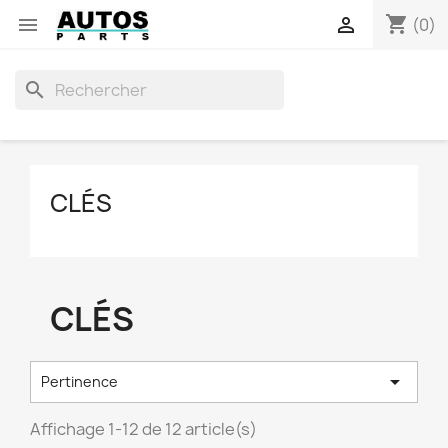
shopping_cart


(0)
search
CLÉS
CLÉS

Pertinence
Affichage 1-12 de 12 article(s)