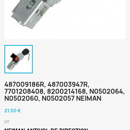
487009186R, 487003947R,
7701208408, 8200214168, N0502064,
N0502060, N0502057 NEIMAN
21,50 €
HT