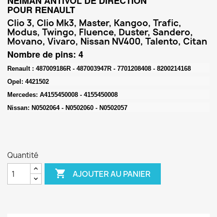
NEIMAN ANTIVOL DE DIRECTION
POUR RENAULT
Clio 3, Clio Mk3, Master, Kangoo, Trafic,
Modus, Twingo, Fluence, Duster, Sandero,
Movano, Vivaro, Nissan NV400, Talento, Citan
Nombre de pins: 4
Renault :
487009186R - 487003947R - 7701208408 - 8200214168
Opel
: 4421502
Mercedes: A4155450008 - 4155450008
Nissan: N0502064 - N0502060 - N0502057
Quantité

AJOUTER AU PANIER